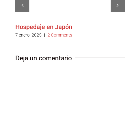
Hospedaje en Japón
Guía
7 enero, 2025
|
2 Comments
12 dic
Deja un comentario
ork